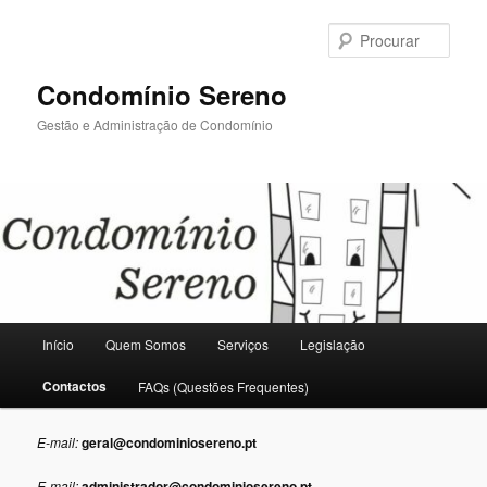
Saltar
para
Procu
o
conteúdo
Condomínio Sereno
primário
Gestão e Administração de Condomínio
Menu
Início
Quem Somos
Serviços
Legislação
principal
Contactos
FAQs (Questões Frequentes)
E-mail:
geral@condominiosereno.pt
E-mail:
administrador@condominiosereno.pt