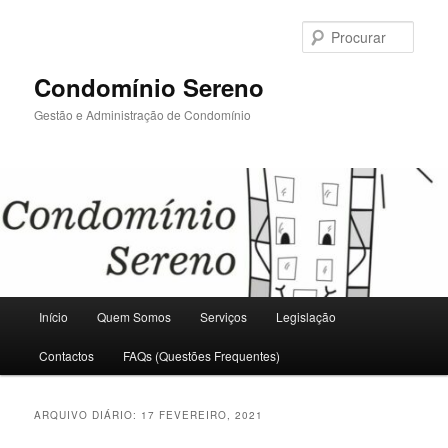
Saltar
Saltar
para
para
Procu
o
o
conteúdo
conteúdo
Condomínio Sereno
primário
secundário
Gestão e Administração de Condomínio
Menu
Início
Quem Somos
Serviços
Legislação
principal
Contactos
FAQs (Questões Frequentes)
ARQUIVO DIÁRIO:
17 FEVEREIRO, 2021